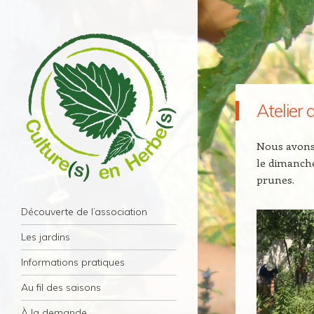
Atelier
Nous avons 
le dimanche
prunes.
Culture(s) en Herbe(s)
Navigation
Association Culture(s) en Herbe(s) – Paris
Aller au contenu principal
Découverte de l’association
11éme
Les jardins
Informations pratiques
Au fil des saisons
À la demande