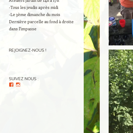
Ateliers jardin de 14h à 17h
-Tous les jeudis après midi
-Le 3ème dimanche du mois
Dernière parcelle au fond à droite
dans l'impasse
REJOIGNEZ-NOUS !
SUIVEZ NOUS :
Voir
Voir
le
le
profil
profil
de
de
Culture(s)
Cultures_en_herbes
en
sur
Herbe(s)
Instagram
sur
Facebook