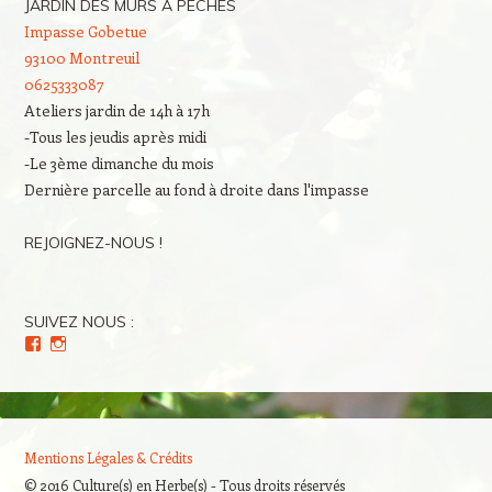
JARDIN DES MURS À PÊCHES
Impasse Gobetue
93100 Montreuil
0625333087
Ateliers jardin de 14h à 17h
-Tous les jeudis après midi
-Le 3ème dimanche du mois
Dernière parcelle au fond à droite dans l'impasse
REJOIGNEZ-NOUS !
SUIVEZ NOUS :
Voir
Voir
le
le
profil
profil
de
de
Culture(s)
Cultures_en_herbes
en
sur
Herbe(s)
Instagram
Mentions Légales & Crédits
sur
Facebook
© 2016 Culture(s) en Herbe(s) - Tous droits réservés