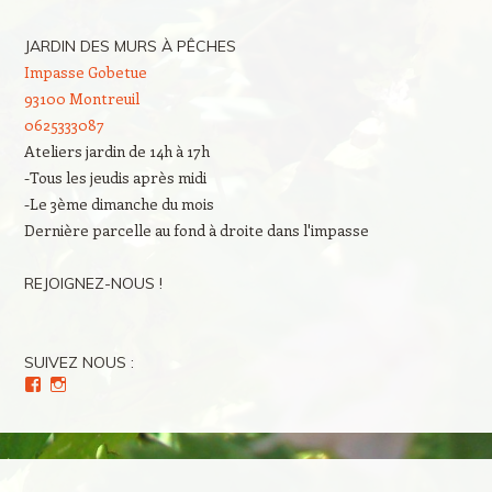
JARDIN DES MURS À PÊCHES
Impasse Gobetue
93100 Montreuil
0625333087
Ateliers jardin de 14h à 17h
-Tous les jeudis après midi
-Le 3ème dimanche du mois
Dernière parcelle au fond à droite dans l'impasse
REJOIGNEZ-NOUS !
SUIVEZ NOUS :
Voir
Voir
le
le
profil
profil
de
de
Culture(s)
Cultures_en_herbes
en
sur
Herbe(s)
Instagram