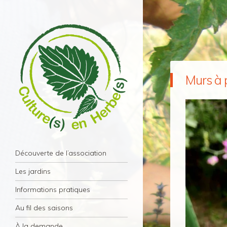
Murs à 
Culture(s) en Herbe(s)
Navigation
Association Culture(s) en Herbe(s) – Paris
Aller au contenu principal
Découverte de l’association
11éme
Les jardins
Informations pratiques
Au fil des saisons
À la demande