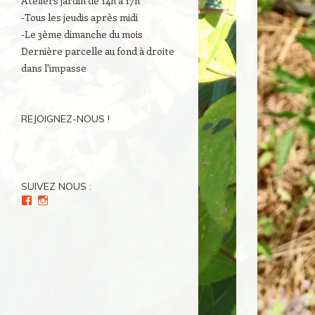
Ateliers jardin de 14h à 17h
-Tous les jeudis après midi
-Le 3ème dimanche du mois
Dernière parcelle au fond à droite
dans l'impasse
REJOIGNEZ-NOUS !
SUIVEZ NOUS :
Voir
Voir
le
le
profil
profil
de
de
Culture(s)
Cultures_en_herbes
en
sur
Herbe(s)
Instagram
sur
Facebook