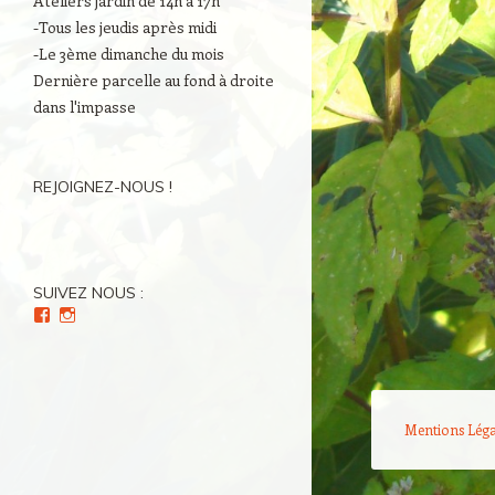
Ateliers jardin de 14h à 17h
-Tous les jeudis après midi
-Le 3ème dimanche du mois
Dernière parcelle au fond à droite
dans l'impasse
REJOIGNEZ-NOUS !
SUIVEZ NOUS :
Voir
Voir
le
le
profil
profil
de
de
Culture(s)
Cultures_en_herbes
en
sur
Herbe(s)
Instagram
Mentions Léga
sur
Facebook