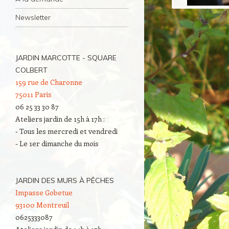
Newsletter
JARDIN MARCOTTE - SQUARE
COLBERT
159 rue de Charonne
75011 Paris
06 25 33 30 87
Ateliers jardin de 15h à 17h :
- Tous les mercredi et vendredi
- Le 1er dimanche du mois
JARDIN DES MURS À PÊCHES
Impasse Gobetue
93100 Montreuil
0625333087