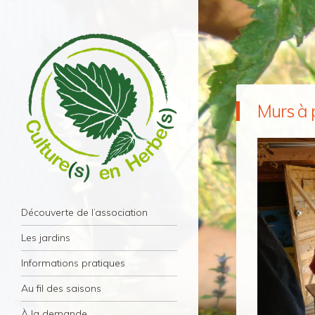
Murs à 
Culture(s) en Herbe(s)
Navigation
Association Culture(s) en Herbe(s) – Paris
Aller au contenu principal
Découverte de l’association
11éme
Les jardins
Informations pratiques
Au fil des saisons
À la demande