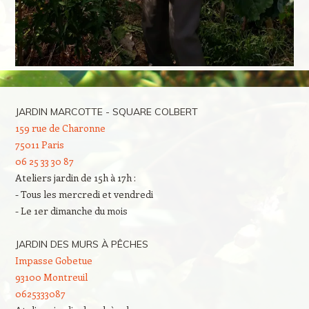
JARDIN MARCOTTE - SQUARE COLBERT
159 rue de Charonne
75011 Paris
06 25 33 30 87
Ateliers jardin de 15h à 17h :
- Tous les mercredi et vendredi
- Le 1er dimanche du mois
JARDIN DES MURS À PÊCHES
Impasse Gobetue
93100 Montreuil
0625333087