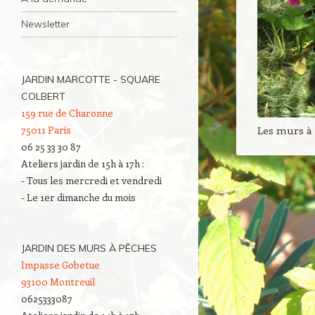
Newsletter
JARDIN MARCOTTE - SQUARE
COLBERT
159 rue de Charonne
Les murs à
75011 Paris
06 25 33 30 87
Ateliers jardin de 15h à 17h :
- Tous les mercredi et vendredi
- Le 1er dimanche du mois
JARDIN DES MURS À PÊCHES
Impasse Gobetue
93100 Montreuil
0625333087