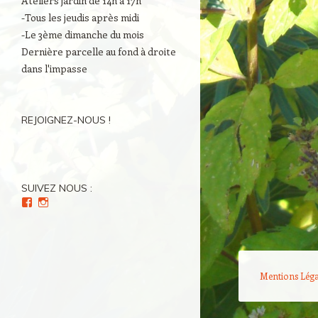
Ateliers jardin de 14h à 17h
-Tous les jeudis après midi
-Le 3ème dimanche du mois
Dernière parcelle au fond à droite
dans l'impasse
REJOIGNEZ-NOUS !
SUIVEZ NOUS :
Voir
Voir
le
le
profil
profil
de
de
Culture(s)
Cultures_en_herbes
en
sur
Herbe(s)
Instagram
Mentions Léga
sur
Facebook