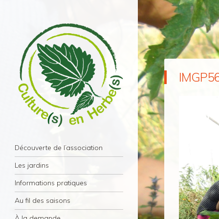
IMGP5
Culture(s) en Herbe(s)
Navigation
Association Culture(s) en Herbe(s) – Paris
Aller au contenu principal
Découverte de l’association
11éme
Les jardins
Informations pratiques
Au fil des saisons
À la demande