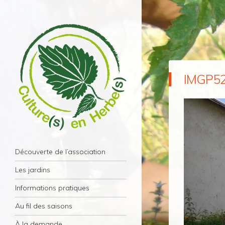
IMGP5
Culture(s) en Herbe(s)
Navigation
Association Culture(s) en Herbe(s) – Paris
Aller au contenu principal
Découverte de l’association
11éme
Les jardins
Informations pratiques
Au fil des saisons
À la demande