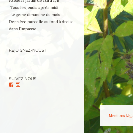
Ateliers jardin de 14h à 17h
-Tous les jeudis après midi
-Le 3ème dimanche du mois
Dernière parcelle au fond à droite
dans l'impasse
REJOIGNEZ-NOUS !
SUIVEZ NOUS :
Voir
Voir
le
le
profil
profil
de
de
Culture(s)
Cultures_en_herbes
en
sur
Herbe(s)
Instagram
Mentions Léga
sur
Facebook