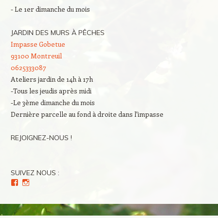
- Le 1er dimanche du mois
JARDIN DES MURS À PÊCHES
Impasse Gobetue
93100 Montreuil
0625333087
Ateliers jardin de 14h à 17h
-Tous les jeudis après midi
-Le 3ème dimanche du mois
Dernière parcelle au fond à droite dans l'impasse
REJOIGNEZ-NOUS !
SUIVEZ NOUS :
Voir
Voir
le
le
profil
profil
de
de
Culture(s)
Cultures_en_herbes