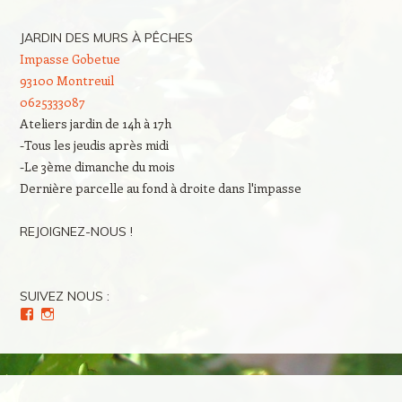
JARDIN DES MURS À PÊCHES
Impasse Gobetue
93100 Montreuil
0625333087
Ateliers jardin de 14h à 17h
-Tous les jeudis après midi
-Le 3ème dimanche du mois
Dernière parcelle au fond à droite dans l'impasse
REJOIGNEZ-NOUS !
SUIVEZ NOUS :
Voir
Voir
le
le
profil
profil
de
de
Culture(s)
Cultures_en_herbes
en
sur
Herbe(s)
Instagram