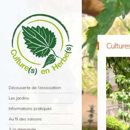
Culture
Culture(s) en Herbe(s)
Navigation
Association Culture(s) en Herbe(s) – Paris
Aller au contenu principal
Découverte de l’association
11éme
Les jardins
Informations pratiques
Au fil des saisons
À la demande