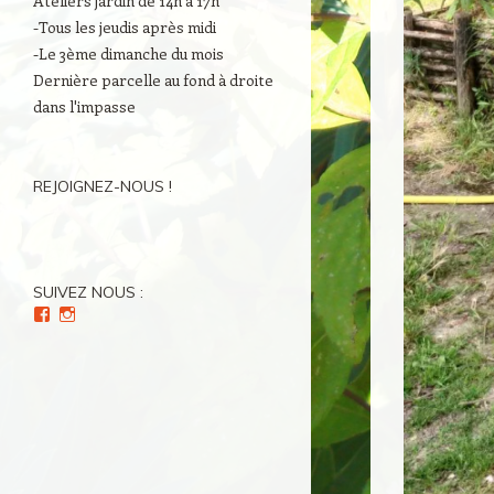
Ateliers jardin de 14h à 17h
-Tous les jeudis après midi
-Le 3ème dimanche du mois
Dernière parcelle au fond à droite
dans l'impasse
REJOIGNEZ-NOUS !
SUIVEZ NOUS :
Voir
Voir
le
le
profil
profil
de
de
Culture(s)
Cultures_en_herbes
en
sur
Herbe(s)
Instagram
sur
Facebook