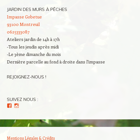
JARDIN DES MURS À PÊCHES
Impasse Gobetue
93100 Montreuil
0625333087
Ateliers jardin de 14h à 17h
-Tous les jeudis après midi
-Le 3ème dimanche du mois
Dernière parcelle au fond à droite dans l'impasse
REJOIGNEZ-NOUS !
SUIVEZ NOUS :
Voir
Voir
le
le
profil
profil
de
de
Culture(s)
Cultures_en_herbes
en
sur
Herbe(s)
Instagram
Mentions Légales & Crédits