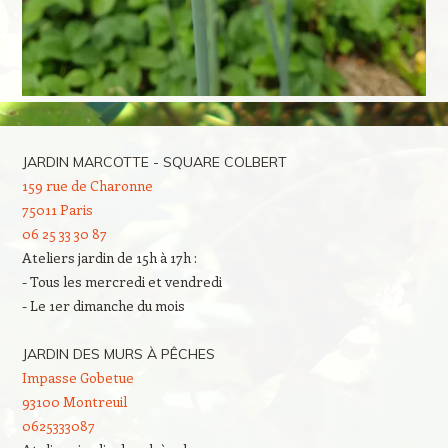
JARDIN MARCOTTE - SQUARE COLBERT
159 rue de Charonne
75011 Paris
06 25 33 30 87
Ateliers jardin de 15h à 17h :
- Tous les mercredi et vendredi
- Le 1er dimanche du mois
JARDIN DES MURS À PÊCHES
Impasse Gobetue
93100 Montreuil
0625333087